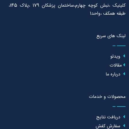
کلینیک ،نبش کوچه چهارم،ساختمان پزشکان 179 ،پلاک 145،
طبقه همکف ،واحد1
لینک های سریع
ویدئو
مقالات
درباره ما
محصولات و خدمات
دریافت نتایج
سفارش کفش